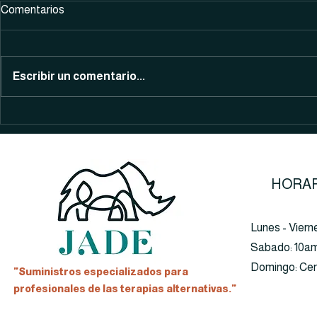
Comentarios
Selenio
Vitamina C
Escribir un comentario...
HORAR
Lunes - Viern
​​Sabado: 10a
​Domingo: Ce
"Suministros especializados para
profesionales de las terapias alternativas."