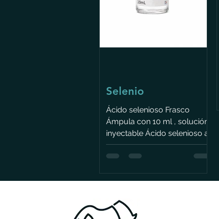
Selenio
Ácido selenioso Frasco
Ámpula con 10 ml , solución
inyectable Ácido selenioso al
40% cada ml de solución
contiene 40 mcg
Indicaciones. En síntomas por
deficiencia de selenio Dolor y
flacidez muscular
Degeneración pancreática
Fragilidad eritrocita