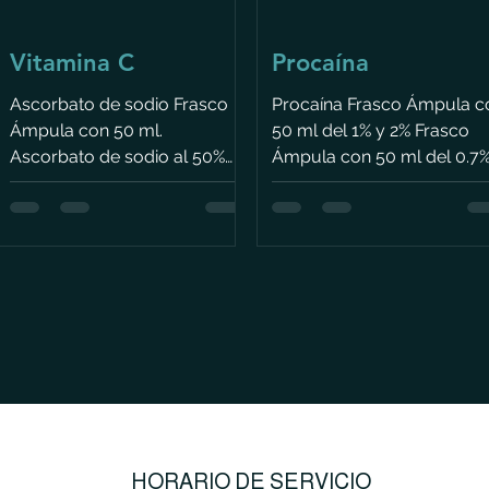
Vitamina C
Procaína
Ascorbato de sodio Frasco
Procaína Frasco Ámpula c
Ámpula con 50 ml.
50 ml del 1% y 2% Frasco
Ascorbato de sodio al 50%
Ámpula con 50 ml del 0.7
por cada ml de solución
Indicaciones. Anestésico
contiene 500 mg
local por infiltración y
Indicaciones. Necesaria para
anestesia por conducción 
la formación de colágeno
terapia neural Esclerosis
Cicatrización de las heridas
Terapia de dolor Excelente
Reparación y mantenimiento
vasodilatador Dolores
de los tejidos de diferentes
articulares, de ligamentos 
partes del cuerpo Para
músculos Mecanismo de
síntesis y producción de
acción. Es anestesia local 
hormonas y
infiltración y anestesia de
neurotransmisores
conducción (bloqueos
Mecanismo de acción. El
tronculares y de plexos).
HORARIO DE SERVICIO